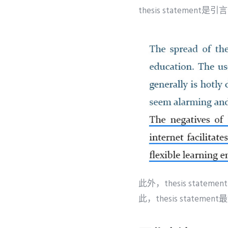
thesis stateme
此外，thesis st
此，thesis stat