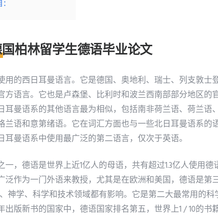
目：
德国柏林留学生德语毕业论文
使用的西日耳曼语言。它是德国、奥地利、瑞士、列支敦士
官方语言。它也是卢森堡、比利时和波兰西南部部分地区的
日耳曼语系的其他语言最为相似，包括南非荷兰语、荷兰语
格兰语和意第绪语。它在词汇方面也与一些北日耳曼语系的
日耳曼语系中使用最广泛的第二语言，仅次于英语。
之一，德语是世界上近1亿人的母语，共有超过1.3亿人使用
广泛作为一门外语来教授，尤其是在欧洲和美国，德语是第三
学、神学、科学和技术领域都有影响。它是第二大最常用的科
出版新书的国家中，德语国家排名第五，世界上1 / 10的书