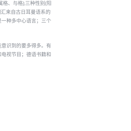
、与格);三种性别(阳
词汇来自古日耳曼语系的
是一种多中心语言；三个
能意识到的要多得多。有
和电视节目；德语书籍和