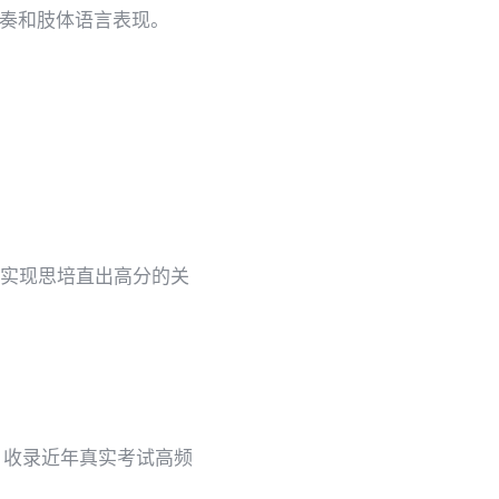
语速节奏和肢体语言表现。
。
是实现思培直出高分的关
库，收录近年真实考试高频