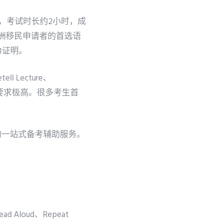
机考模式，考试时长约2小时，成
澳洲移民申请者的首选语
力证明。
ll Lecture、
综合运用要求极高。很多考生首
。
错的一站式备考辅助服务。
oud、Repeat