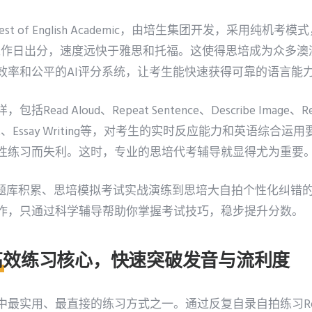
Test of English Academic，由培生集团开发，采用纯
个工作日出分，速度远快于雅思和托福。这使得思培成为众多
效率和公平的AI评分系统，让考生能快速获得可靠的语言能
d Aloud、Repeat Sentence、Describe Image、Rete
ten Text、Essay Writing等，对考生的实时反应能力和英语
性练习而失利。这时，专业的思培代考辅导就显得尤为重要
供从思培题库积累、思培模拟考试实战演练到思培大自拍个性化纠
作，只通过科学辅导帮助你掌握考试技巧，稳步提升分数。
高效练习核心，快速突破发音与流利度
实用、最直接的练习方式之一。通过反复自录自拍练习Read Al