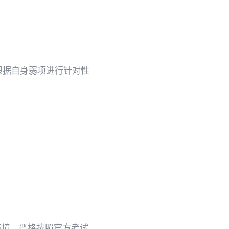
根据自身弱项进行针对性
。
试环境，严格按照官方考试