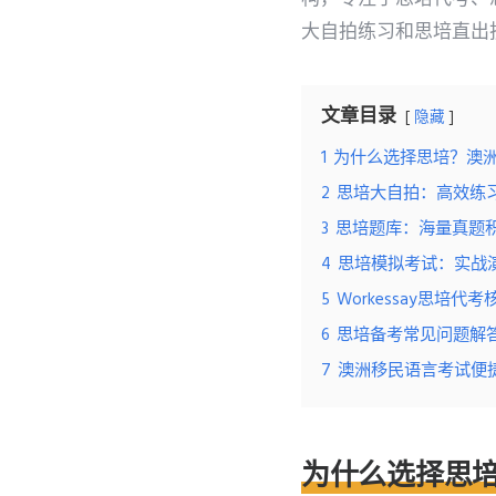
大自拍练习和思培直出
文章目录
隐藏
1
为什么选择思培？澳
2
思培大自拍：高效练
3
思培题库：海量真题
4
思培模拟考试：实战
5
Workessay思培代
6
思培备考常见问题解答
7
澳洲移民语言考试便捷选
为什么选择思