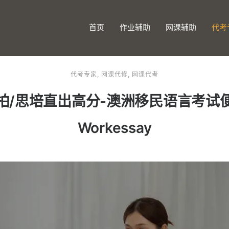
首页
作业辅助
网课辅助
代考
代考专家
,
网课代修
,
网课代考
拍/思培直出高分-澳洲移民语言考试
Workessay