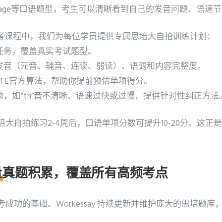
cribe Image等口语题型，考生可以清晰看到自己的发音问题、
的思培代考课程中，我们为每位学员提供专属思培大自拍训练计划：
拍任务，覆盖真实考试题型。
评发音（元音、辅音、连读、弱读）、语调和内容完整度。
拟PTE官方算法，帮助你提前预估单项得分。
题，如“th”音不清晰、语速过快或过慢，提供针对性纠正方法
大自拍练习2-4周后，口语单项分数可提升10-20分。这正
量真题积累，覆盖所有高频考点
成功的基础。Workessay 持续更新并维护庞大的思培题