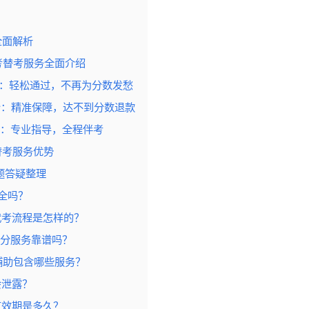
全面解析
福网考替考服务全面介绍
：轻松通过，不再为分数发愁
分：精准保障，达不到分数退款
：专业指导，全程伴考
考替考服务优势
题答疑整理
安全吗？
考代考流程是怎样的？
保分服务靠谱吗？
考辅助包含哪些服务？
会泄露？
绩有效期是多久？