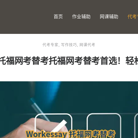
首页
作业辅助
网课辅助
代考
代考专家
,
写作技巧
,
网课代考
say托福网考替考托福网考替考首选！